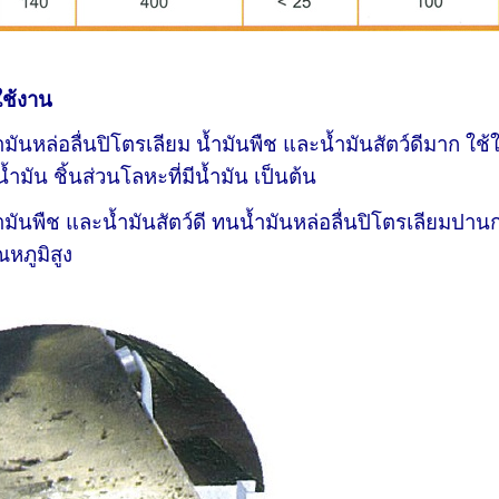
ใช้งาน
มันหล่อลื่นปิโตรเลียม น้ำมันพืช และน้ำมันสัตว์ดีมาก ใช้ใ
น้ำมัน ชิ้นส่วนโลหะที่มีน้ำมัน เป็นต้น
มันพืช และน้ำมันสัตว์ดี ทนน้ำมันหล่อลื่นปิโตรเลียมปานก
หภูมิสูง