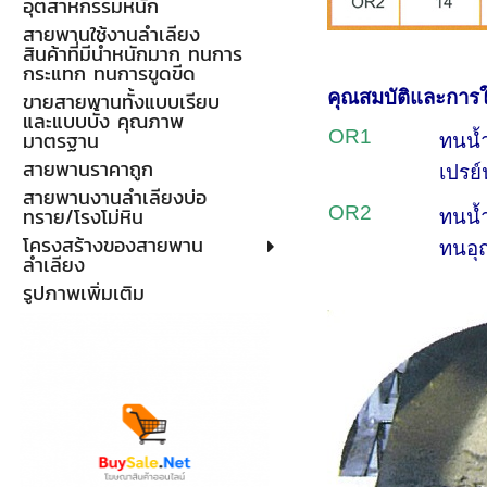
อุตสาหกรรมหนัก
สายพานใช้งานลำเลียง
สินค้าที่มีน้ำหนักมาก ทนการ
กระแทก ทนการขูดขีด
คุณสมบัติและการ
ขายสายพานทั้งแบบเรียบ
และแบบบั้ง คุณภาพ
OR1
มาตรฐาน
ทนน้ำ
สายพานราคาถูก
เปรย์
สายพานงานลำเลียงบ่อ
OR2
ทราย/โรงโม่หิน
ทนน้ำ
โครงสร้างของสายพาน
ทนอุณ
ลำเลียง
รูปภาพเพิ่มเติม