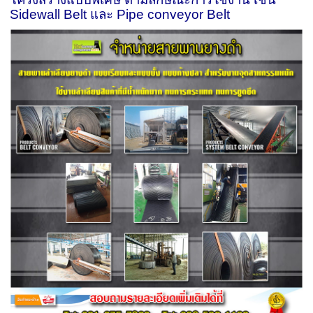
Sidewall Belt
และ
Pipe conveyor Belt