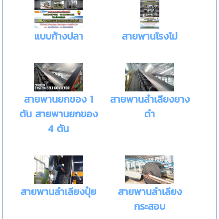
แบบก้างปลา
สายพานโรงโม่
สายพานยกของ 1
สายพานลำเลียงยาง
ตัน สายพานยกของ
ดำ
4 ตัน
สายพานลำเลียงปุ๋ย
สายพานลำเลียง
กระสอบ