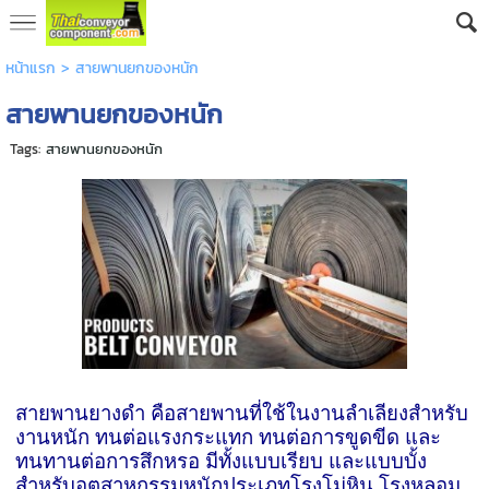
หน้าแรก
>
สายพานยกของหนัก
สายพานยกของหนัก
Tags:
สายพานยกของหนัก
สายพานยางดำ คือสายพานที่ใช้ในงานลำเลียงสำหรับ
งานหนัก ทนต่อแรงกระแทก ทนต่อการขูดขีด และ
ทนทานต่อการสึกหรอ มีทั้งแบบเรียบ และแบบบั้ง
สำหรับอุตสาหกรรมหนักประเภทโรงโม่หิน โรงหลอม