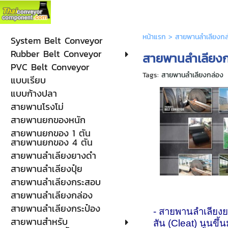
หน้าแรก
>
สายพานลำเลียงกล
System Belt Conveyor
Rubber Belt Conveyor
สายพานลำเลียงก
PVC Belt Conveyor
Tags:
สายพานลำเลียงกล่อง
แบบเรียบ
แบบก้างปลา
สายพานโรงโม่
สายพานยกของหนัก
สายพานยกของ 1 ตัน
สายพานยกของ 4 ตัน
สายพานลำเลียงยางดำ
สายพานลำเลียงปุ๋ย
สายพานลำเลียงกระสอบ
สายพานลำเลียงกล่อง
สายพานลำเลียงกระป๋อง
- สายพานลำเลียงยา
สายพานสำหรับ
สัน (
Cleat)
นูนขึ้