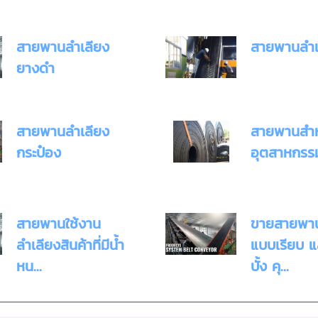
สายพานลำเลียง
สายพานลำเล
ยางดำ
สายพานลำเลียง
สายพานสำห
กระป๋อง
อุตสาหกรร
สายพานใช้งาน
ขายสายพาน
ลำเลียงสินค้าที่มีน้ำ
แบบเรียบ 
หน...
บั้ง คุ...