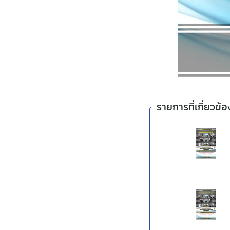
รายการที่เกี่ยวข้อ