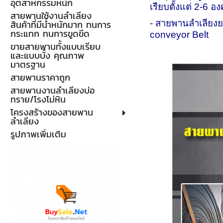
อุตสาหกรรมหนัก
เรียบตั้งแต่ 2-6 อ
สายพานใช้งานลำเลียง
สินค้าที่มีน้ำหนักมาก ทนการ
- สายพานลำเลียงย
กระแทก ทนการขูดขีด
conveyor Belt
ขายสายพานทั้งแบบเรียบ
และแบบบั้ง คุณภาพ
มาตรฐาน
สายพานราคาถูก
สายพานงานลำเลียงบ่อ
ทราย/โรงโม่หิน
โครงสร้างของสายพาน
ลำเลียง
รูปภาพเพิ่มเติม