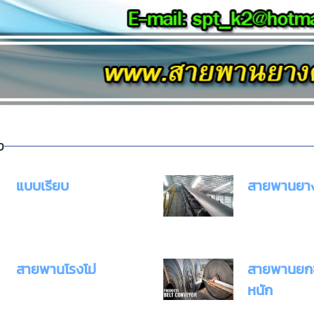
ง
แบบเรียบ
สายพานยา
สายพานโรงโม่
สายพานยก
หนัก