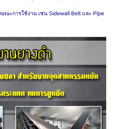
ักษณะการใช้งาน เช่น
Sidewall Belt
และ
Pipe