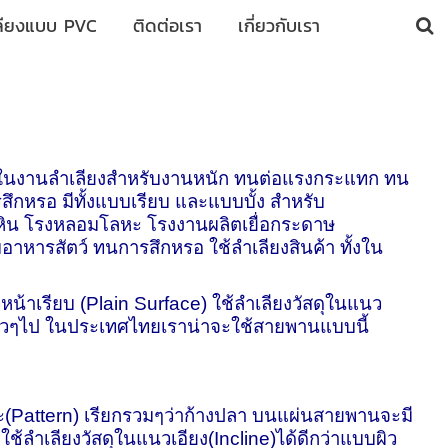
ลียงแบบ PVC
ติดต่อเรา
เกี่ยวกับเรา
้ในงานลำเลียงสำหรับงานหนัก ทนต่อแรงกระแทก ทน
ึกหรอ มีทั้งแบบเรียบ และแบบบั้ง สำหรับ
ิน โรงหลอมโลหะ โรงงานผลิตเยื่อกระดาษ
หารสัตว์ ทนการสึกหรอ ใช้ลำเลียงสินค้า ทั้งใน
น้าเรียบ (
Plain Surface)
ใช้ลำเลียงวัสดุในแนว
ทั่วๆไป ในประเทศไทยเราน่าจะใช้สายพานแบบนี้
ะ(
Pattern)
เรียกรวมๆว่าก้างปลา บนแผ่นสายพานจะมี
 ใช้ลำเลียงวัสดุในแนวเอียง(
Incline)
ได้ดีกว่าแบบผิว