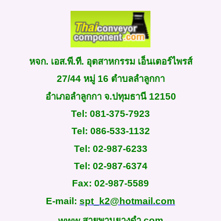
หจก. เอส.พี.ที. อุตสาหกรรม เอ็นเตอร์ไพรส์
27/44
หมู่
16
ตำบลลำลูกกา
อำเภอลำลูกกา จ.ปทุมธานี
12150
Tel
:
081-375-7923
Tel: 086-533-1132
Tel: 02-987-6233
Tel: 02-987-6374
Fax
:
02-987-5589
E-mail:
spt_k2@hotmail.com
www.สายพานยางดํา.com