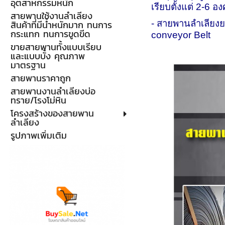
อุตสาหกรรมหนัก
เรียบตั้งแต่ 2-6 อ
สายพานใช้งานลำเลียง
สินค้าที่มีน้ำหนักมาก ทนการ
- สายพานลำเลียงย
กระแทก ทนการขูดขีด
conveyor Belt
ขายสายพานทั้งแบบเรียบ
และแบบบั้ง คุณภาพ
มาตรฐาน
สายพานราคาถูก
สายพานงานลำเลียงบ่อ
ทราย/โรงโม่หิน
โครงสร้างของสายพาน
ลำเลียง
รูปภาพเพิ่มเติม