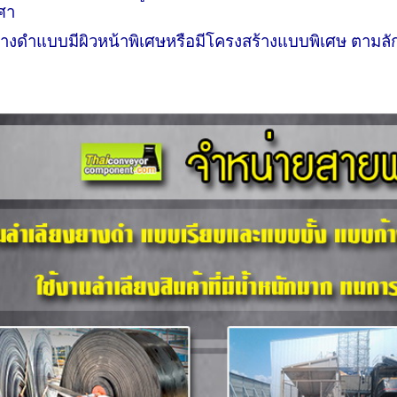
งศา
างดำแบบมีผิวหน้าพิเศษหรือมีโครงสร้างแบบพิเศษ ตามล