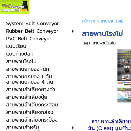
หน้าแรก
>
สายพานโรงโม่
System Belt Conveyor
Rubber Belt Conveyor
สายพานโรงโม่
PVC Belt Conveyor
Tags:
สายพานโรงโม่
แบบเรียบ
แบบก้างปลา
สายพานโรงโม่
สายพานยกของหนัก
สายพานยกของ 1 ตัน
สายพานยกของ 4 ตัน
สายพานลำเลียงยางดำ
สายพานลำเลียงปุ๋ย
สายพานลำเลียงกระสอบ
สายพานลำเลียงกล่อง
สายพานลำเลียงกระป๋อง
- สายพานลำเลียงยา
สายพานสำหรับ
สัน (
Cleat)
นูนขึ้